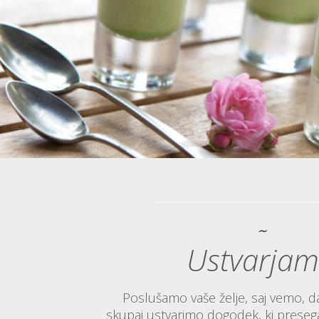
∼
Ustvarja
Poslušamo vaše želje, saj vemo, d
skupaj ustvarimo dogodek, ki presega