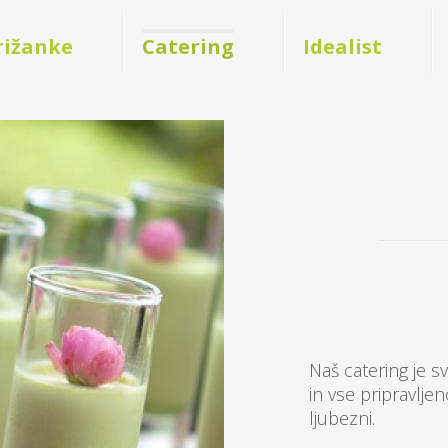
rižanke
Catering
Idealist
svež in malo drugačen. Smo ustvarjalni
Naš catering je s
eno vedno začinimo z veliko žlico
in vse pripravlje
ljubezni.