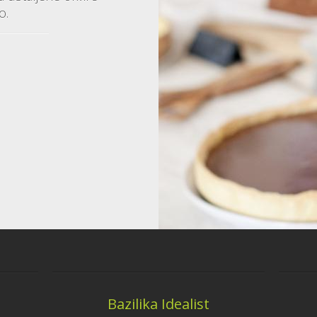
o.
Bazilika Idealist