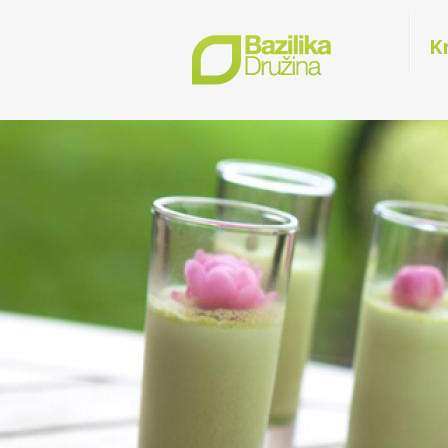
K
Naš catering je 
in vse pripravlj
ljubezni.