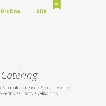
Družina
Bife
∼
Catering
vež in malo drugačen. Smo ustvarjalni
Naš catering je sv
no vedno začinimo z veliko žlico
in vse pripravljen
ljubezni.