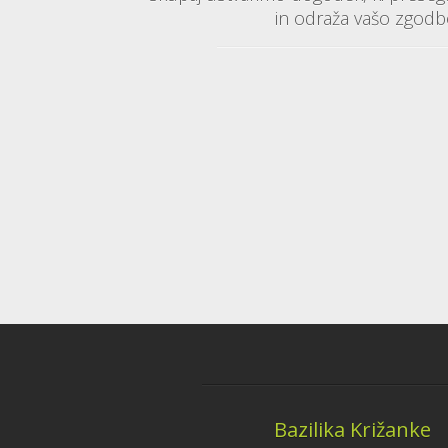
in odraža vašo zgodb
Bazilika Križanke